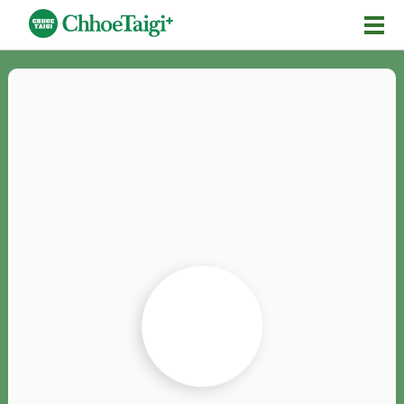
Mĕ-n
Chhōe詞
Chhōe...
Chhōe見本
Chhōe助數詞
Chhōe全文
Chhōe資料集
按怎Chhōe
紹介