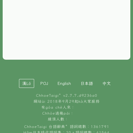
È-phoh
資源
📖
ChhoeTaigi⁺ 冊讀á
🐮
台文牛--哥
📚
台語文記憶
🏛️
白話字博物館
漢Lô
POJ
English
日本語
中文
🐶
狗公會曉學台語
ChhoeTaigi⁺ v
2.7.7.d9236a0
🎪
台文博覽會
網站ùi 2018年9月29起kā大家服務
有gōa chē人來：
🍜
Chhōe過幾pái：
台文雞絲麵
線頂人數：
ChhoeTaigi 台語辭典⁺ 語詞總數：1361791
Hâm日本時代語詞集：20。語詞總數：41564