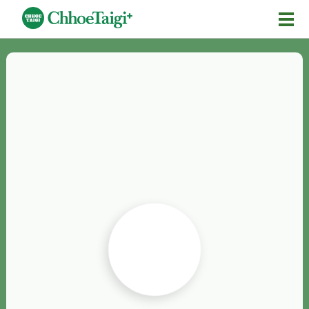
Mĕ-n
Chhōe詞
Chhōe...
Chhōe見本
Chhōe助數詞
Chhōe全文
Chhōe資料集
按怎Chhōe
紹介