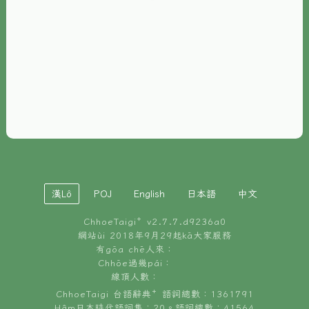
È-phoh
資源
📖
ChhoeTaigi⁺ 冊讀á
🐮
台文牛--哥
📚
台語文記憶
🏛️
白話字博物館
漢Lô
POJ
English
日本語
中文
🐶
狗公會曉學台語
ChhoeTaigi⁺ v
2.7.7.d9236a0
🎪
台文博覽會
網站ùi 2018年9月29起kā大家服務
有gōa chē人來：
🍜
Chhōe過幾pái：
台文雞絲麵
線頂人數：
ChhoeTaigi 台語辭典⁺ 語詞總數：1361791
Hâm日本時代語詞集：20。語詞總數：41564