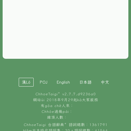
È-phoh
資源
📖
ChhoeTaigi⁺ 冊讀á
🐮
台文牛--哥
📚
台語文記憶
🏛️
白話字博物館
漢Lô
POJ
English
日本語
中文
🐶
狗公會曉學台語
ChhoeTaigi⁺ v
2.7.7.d9236a0
🎪
台文博覽會
網站ùi 2018年9月29起kā大家服務
有gōa chē人來：
🍜
Chhōe過幾pái：
台文雞絲麵
線頂人數：
ChhoeTaigi 台語辭典⁺ 語詞總數：1361791
Hâm日本時代語詞集：20。語詞總數：41564