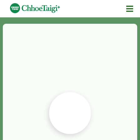
Mĕ-n
Chhōe詞
Chhōe...
Chhōe見本
Chhōe助數詞
Chhōe全文
Chhōe資料集
按怎Chhōe
紹介