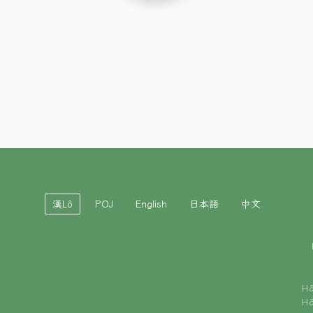
漢Lô
POJ
English
日本語
中文
H
H