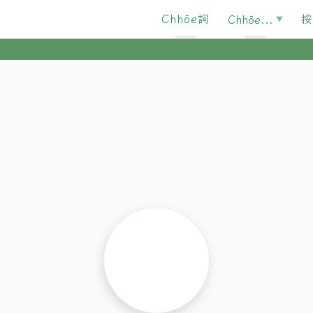
Chhōe詞
按
Chhōe...