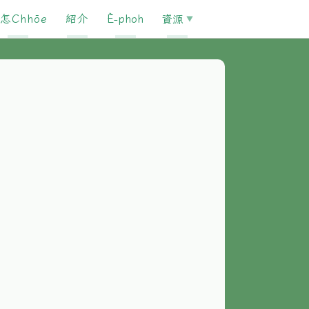
怎Chhōe
紹介
È-phoh
資源