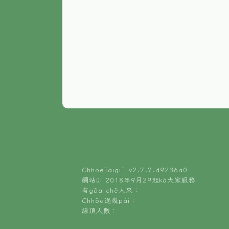
ChhoeTaigi⁺ v
2.7.7.d9236a0
網站ùi 2018年9月29起kā大家服務
有gōa chē人來：
Chhōe過幾pái：
線頂人數：