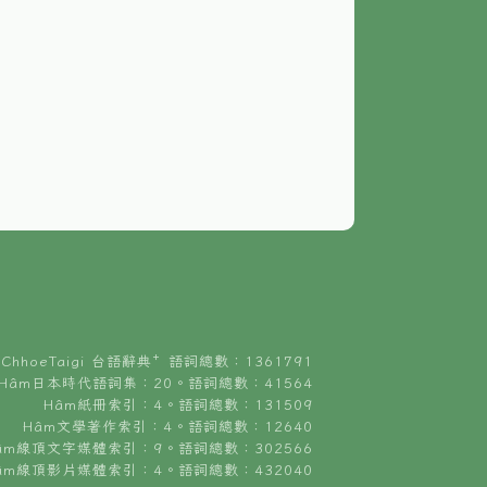
ChhoeTaigi 台語辭典⁺ 語詞總數：1361791
Hâm日本時代語詞集：20。語詞總數：41564
Hâm紙冊索引：4。語詞總數：131509
Hâm文學著作索引：4。語詞總數：12640
âm線頂文字媒體索引：9。語詞總數：302566
âm線頂影片媒體索引：4。語詞總數：432040