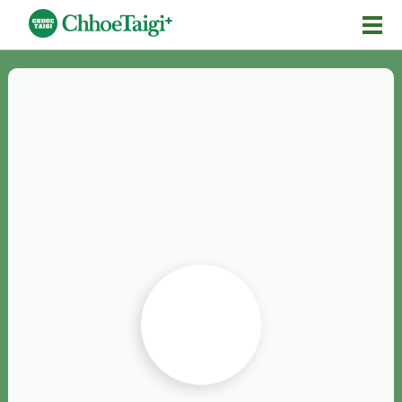
Mĕ-n
Chhōe詞
Chhōe...
Chhōe見本
Chhōe助數詞
Chhōe全文
Chhōe資料集
按怎Chhōe
紹介