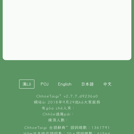
È-phoh
資源
📖
ChhoeTaigi⁺ 冊讀á
🐮
台文牛--哥
📚
台語文記憶
🏛️
白話字博物館
漢Lô
POJ
English
日本語
中文
🐶
狗公會曉學台語
ChhoeTaigi⁺ v
2.7.7.d9236a0
🎪
台文博覽會
網站ùi 2018年9月29起kā大家服務
有gōa chē人來：
🍜
Chhōe過幾pái：
台文雞絲麵
線頂人數：
ChhoeTaigi 台語辭典⁺ 語詞總數：1361791
Hâm日本時代語詞集：20。語詞總數：41564