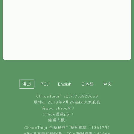
È-phoh
資源
📖
ChhoeTaigi⁺ 冊讀á
🐮
台文牛--哥
📚
台語文記憶
🏛️
白話字博物館
漢Lô
POJ
English
日本語
中文
🐶
狗公會曉學台語
ChhoeTaigi⁺ v
2.7.7.d9236a0
🎪
台文博覽會
網站ùi 2018年9月29起kā大家服務
有gōa chē人來：
🍜
Chhōe過幾pái：
台文雞絲麵
線頂人數：
ChhoeTaigi 台語辭典⁺ 語詞總數：1361791
Hâm日本時代語詞集：20。語詞總數：41564