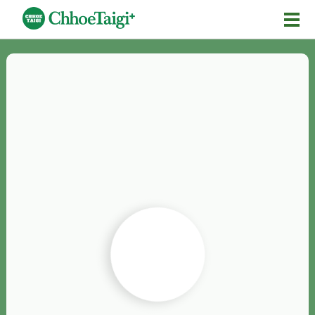
Mĕ-n
Chhōe詞
Chhōe...
Chhōe見本
Chhōe助數詞
Chhōe全文
Chhōe資料集
按怎Chhōe
紹介