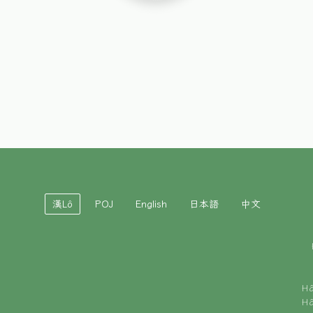
漢Lô
POJ
English
日本語
中文
H
H