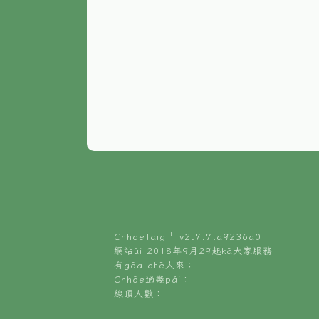
ChhoeTaigi⁺ v
2.7.7.d9236a0
網站ùi 2018年9月29起kā大家服務
有gōa chē人來：
Chhōe過幾pái：
線頂人數：