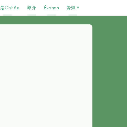
怎Chhōe
紹介
È-phoh
資源