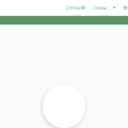
Chhōe詞
按
Chhōe...