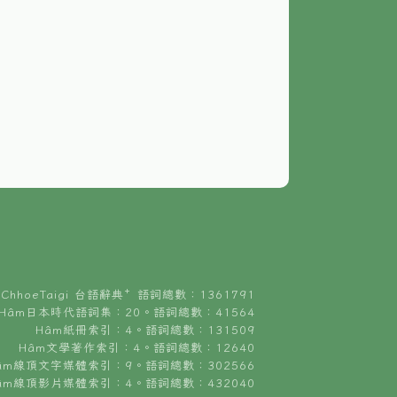
ChhoeTaigi 台語辭典⁺ 語詞總數：1361791
Hâm日本時代語詞集：20。語詞總數：41564
Hâm紙冊索引：4。語詞總數：131509
Hâm文學著作索引：4。語詞總數：12640
âm線頂文字媒體索引：9。語詞總數：302566
âm線頂影片媒體索引：4。語詞總數：432040