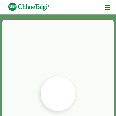
Mĕ-n
Chhōe詞
Chhōe...
Chhōe見本
Chhōe助數詞
Chhōe全文
Chhōe資料集
按怎Chhōe
紹介