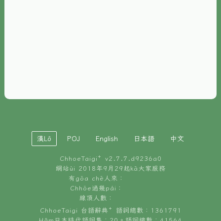
È-phoh
資源
📖
ChhoeTaigi⁺ 冊讀á
🐮
台文牛--哥
📚
台語文記憶
🏛️
白話字博物館
漢Lô
POJ
English
日本語
中文
🐶
狗公會曉學台語
ChhoeTaigi⁺ v
2.7.7.d9236a0
🎪
台文博覽會
網站ùi 2018年9月29起kā大家服務
有gōa chē人來：
🍜
Chhōe過幾pái：
台文雞絲麵
線頂人數：
ChhoeTaigi 台語辭典⁺ 語詞總數：1361791
Hâm日本時代語詞集：20。語詞總數：41564