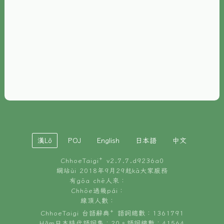
È-phoh
資源
📖
ChhoeTaigi⁺ 冊讀á
🐮
台文牛--哥
📚
台語文記憶
🏛️
白話字博物館
漢Lô
POJ
English
日本語
中文
🐶
狗公會曉學台語
ChhoeTaigi⁺ v
2.7.7.d9236a0
🎪
台文博覽會
網站ùi 2018年9月29起kā大家服務
有gōa chē人來：
🍜
Chhōe過幾pái：
台文雞絲麵
線頂人數：
ChhoeTaigi 台語辭典⁺ 語詞總數：1361791
Hâm日本時代語詞集：20。語詞總數：41564