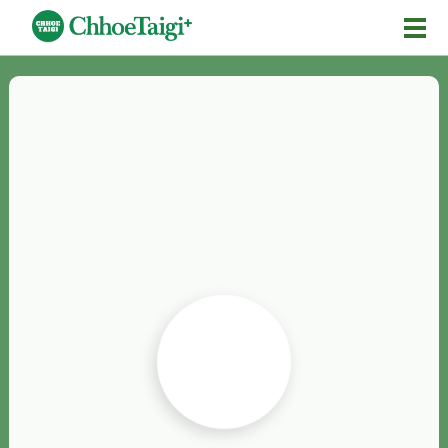
Mĕ-n
Chhōe詞
Chhōe...
Chhōe見本
Chhōe助數詞
Chhōe全文
Chhōe資料集
按怎Chhōe
紹介