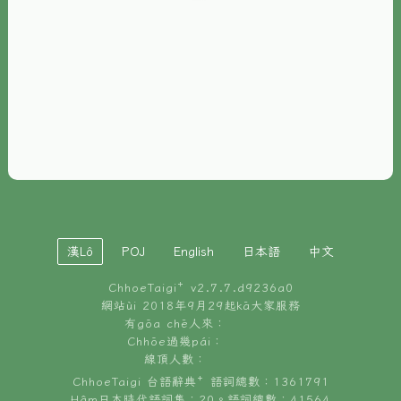
È-phoh
資源
📖
ChhoeTaigi⁺ 冊讀á
🐮
台文牛--哥
📚
台語文記憶
🏛️
白話字博物館
漢Lô
POJ
English
日本語
中文
🐶
狗公會曉學台語
ChhoeTaigi⁺ v
2.7.7.d9236a0
🎪
台文博覽會
網站ùi 2018年9月29起kā大家服務
有gōa chē人來：
🍜
Chhōe過幾pái：
台文雞絲麵
線頂人數：
ChhoeTaigi 台語辭典⁺ 語詞總數：1361791
Hâm日本時代語詞集：20。語詞總數：41564