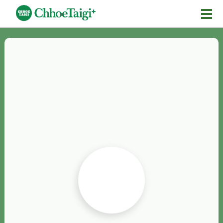
Mĕ-n
Chhōe詞
Chhōe...
Chhōe見本
Chhōe助數詞
Chhōe全文
Chhōe資料集
按怎Chhōe
紹介