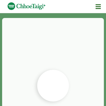
Mĕ-n
Chhōe詞
Chhōe...
Chhōe見本
Chhōe助數詞
Chhōe全文
Chhōe資料集
按怎Chhōe
紹介