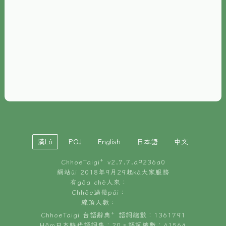
È-phoh
資源
📖
ChhoeTaigi⁺ 冊讀á
🐮
台文牛--哥
📚
台語文記憶
🏛️
白話字博物館
漢Lô
POJ
English
日本語
中文
🐶
狗公會曉學台語
ChhoeTaigi⁺ v
2.7.7.d9236a0
🎪
台文博覽會
網站ùi 2018年9月29起kā大家服務
有gōa chē人來：
🍜
Chhōe過幾pái：
台文雞絲麵
線頂人數：
ChhoeTaigi 台語辭典⁺ 語詞總數：1361791
Hâm日本時代語詞集：20。語詞總數：41564