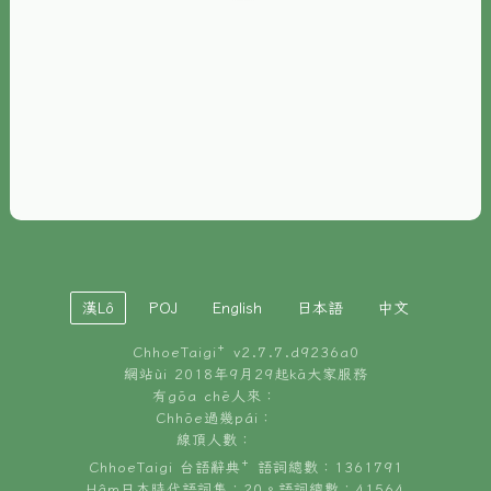
È-phoh
資源
📖
ChhoeTaigi⁺ 冊讀á
🐮
台文牛--哥
📚
台語文記憶
🏛️
白話字博物館
漢Lô
POJ
English
日本語
中文
🐶
狗公會曉學台語
ChhoeTaigi⁺ v
2.7.7.d9236a0
🎪
台文博覽會
網站ùi 2018年9月29起kā大家服務
有gōa chē人來：
🍜
Chhōe過幾pái：
台文雞絲麵
線頂人數：
ChhoeTaigi 台語辭典⁺ 語詞總數：1361791
Hâm日本時代語詞集：20。語詞總數：41564