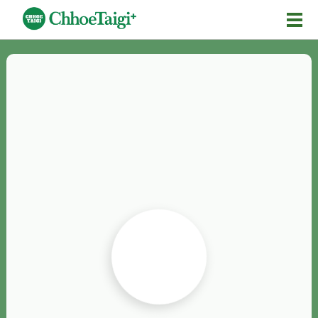
Mĕ-n
Chhōe詞
Chhōe...
Chhōe見本
Chhōe助數詞
Chhōe全文
Chhōe資料集
按怎Chhōe
紹介