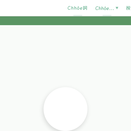
Chhōe詞
按
Chhōe...