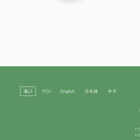
漢Lô
POJ
English
日本語
中文
H
H