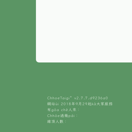
ChhoeTaigi⁺ v
2.7.7.d9236a0
網站ùi 2018年9月29起kā大家服務
有gōa chē人來：
Chhōe過幾pái：
線頂人數：