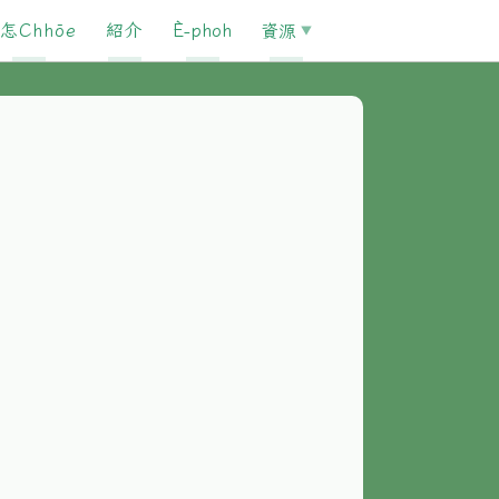
怎Chhōe
紹介
È-phoh
資源