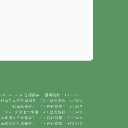
ChhoeTaigi 台語辭典⁺ 語詞總數：1361791
Hâm日本時代語詞集：20。語詞總數：41564
Hâm紙冊索引：4。語詞總數：131509
Hâm文學著作索引：4。語詞總數：12640
âm線頂文字媒體索引：9。語詞總數：302566
âm線頂影片媒體索引：4。語詞總數：432040