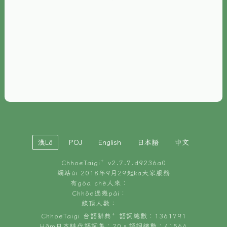
È-phoh
資源
📖
ChhoeTaigi⁺ 冊讀á
🐮
台文牛--哥
📚
台語文記憶
🏛️
白話字博物館
漢Lô
POJ
English
日本語
中文
🐶
狗公會曉學台語
ChhoeTaigi⁺ v
2.7.7.d9236a0
🎪
台文博覽會
網站ùi 2018年9月29起kā大家服務
有gōa chē人來：
🍜
Chhōe過幾pái：
台文雞絲麵
線頂人數：
ChhoeTaigi 台語辭典⁺ 語詞總數：1361791
Hâm日本時代語詞集：20。語詞總數：41564