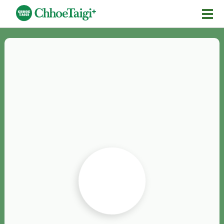
Mĕ-n
Chhōe詞
Chhōe...
Chhōe見本
Chhōe助數詞
Chhōe全文
Chhōe資料集
按怎Chhōe
紹介