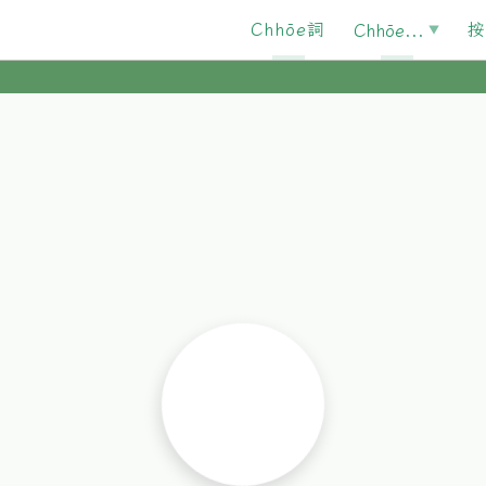
Chhōe詞
按
Chhōe...