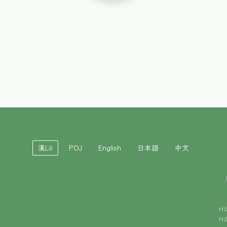
漢Lô
POJ
English
日本語
中文
H
H