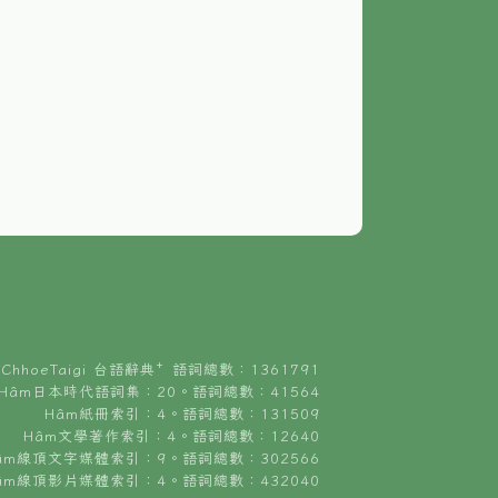
ChhoeTaigi 台語辭典⁺ 語詞總數：1361791
Hâm日本時代語詞集：20。語詞總數：41564
Hâm紙冊索引：4。語詞總數：131509
Hâm文學著作索引：4。語詞總數：12640
âm線頂文字媒體索引：9。語詞總數：302566
âm線頂影片媒體索引：4。語詞總數：432040