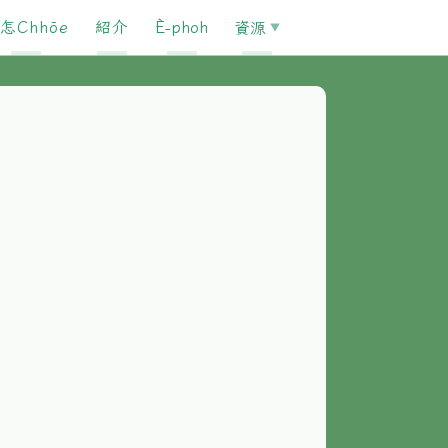
怎Chhōe
紹介
È-phoh
資源