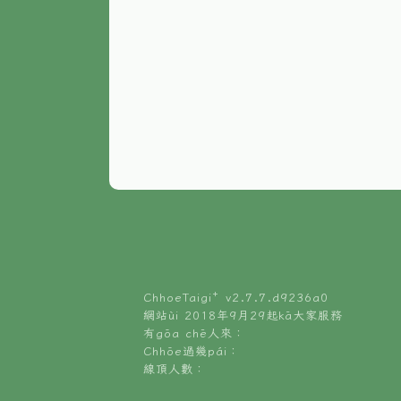
ChhoeTaigi⁺ v
2.7.7.d9236a0
網站ùi 2018年9月29起kā大家服務
有gōa chē人來：
Chhōe過幾pái：
線頂人數：