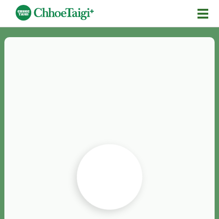
Mĕ-n
Chhōe詞
Chhōe...
Chhōe見本
Chhōe助數詞
Chhōe全文
Chhōe資料集
按怎Chhōe
紹介