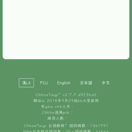
È-phoh
資源
📖
ChhoeTaigi⁺ 冊讀á
🐮
台文牛--哥
📚
台語文記憶
🏛️
白話字博物館
漢Lô
POJ
English
日本語
中文
🐶
狗公會曉學台語
ChhoeTaigi⁺ v
2.7.7.d9236a0
🎪
台文博覽會
網站ùi 2018年9月29起kā大家服務
有gōa chē人來：
🍜
Chhōe過幾pái：
台文雞絲麵
線頂人數：
ChhoeTaigi 台語辭典⁺ 語詞總數：1361791
Hâm日本時代語詞集：20。語詞總數：41564