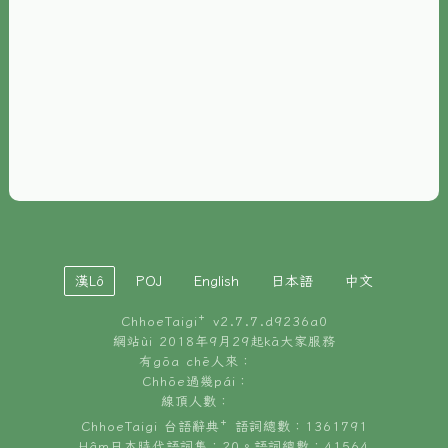
È-phoh
資源
📖
ChhoeTaigi⁺ 冊讀á
🐮
台文牛--哥
📚
台語文記憶
🏛️
白話字博物館
漢Lô
POJ
English
日本語
中文
🐶
狗公會曉學台語
ChhoeTaigi⁺ v
2.7.7.d9236a0
🎪
台文博覽會
網站ùi 2018年9月29起kā大家服務
有gōa chē人來：
🍜
Chhōe過幾pái：
台文雞絲麵
線頂人數：
ChhoeTaigi 台語辭典⁺ 語詞總數：1361791
Hâm日本時代語詞集：20。語詞總數：41564