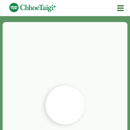
Mĕ-n
Chhōe詞
Chhōe...
Chhōe見本
Chhōe助數詞
Chhōe全文
Chhōe資料集
按怎Chhōe
紹介