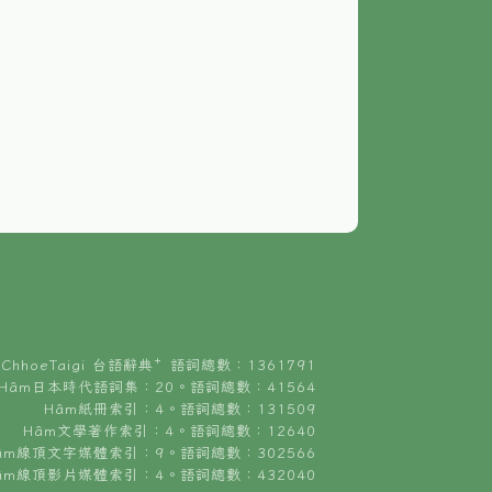
ChhoeTaigi 台語辭典⁺ 語詞總數：1361791
Hâm日本時代語詞集：20。語詞總數：41564
Hâm紙冊索引：4。語詞總數：131509
Hâm文學著作索引：4。語詞總數：12640
âm線頂文字媒體索引：9。語詞總數：302566
âm線頂影片媒體索引：4。語詞總數：432040