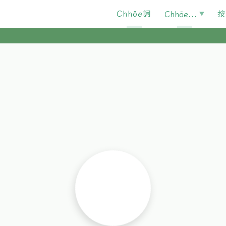
Chhōe詞
按
Chhōe...