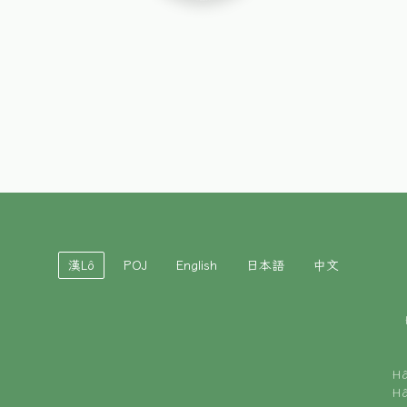
漢Lô
POJ
English
日本語
中文
H
H