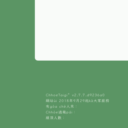
ChhoeTaigi⁺ v
2.7.7.d9236a0
網站ùi 2018年9月29起kā大家服務
有gōa chē人來：
Chhōe過幾pái：
線頂人數：