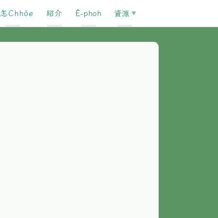
怎Chhōe
紹介
È-phoh
資源