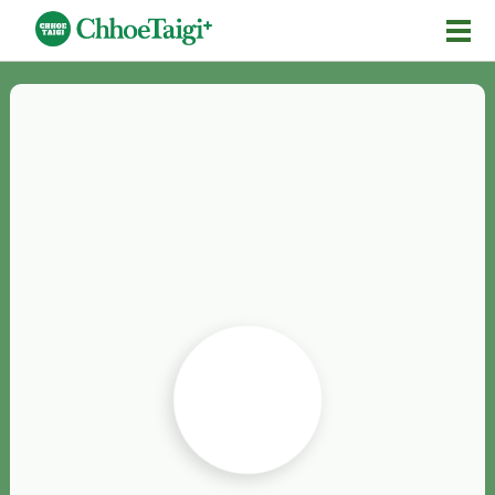
Mĕ-n
Chhōe詞
Chhōe...
Chhōe見本
Chhōe助數詞
Chhōe全文
Chhōe資料集
按怎Chhōe
紹介