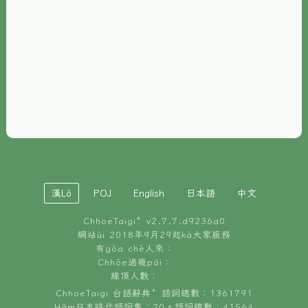
È-phoh
資源
📖
ChhoeTaigi⁺ 冊讀á
🐮
台文牛--哥
📚
台語文記憶
🏛️
白話字博物館
漢Lô
POJ
English
日本語
中文
🐶
狗公會曉學台語
ChhoeTaigi⁺ v
2.7.7.d9236a0
🎪
台文博覽會
網站ùi 2018年9月29起kā大家服務
有gōa chē人來：
🍜
Chhōe過幾pái：
台文雞絲麵
線頂人數：
ChhoeTaigi 台語辭典⁺ 語詞總數：1361791
Hâm日本時代語詞集：20。語詞總數：41564