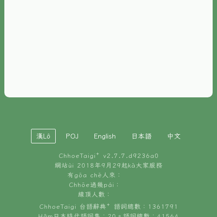
È-phoh
資源
📖
ChhoeTaigi⁺ 冊讀á
🐮
台文牛--哥
📚
台語文記憶
🏛️
白話字博物館
漢Lô
POJ
English
日本語
中文
🐶
狗公會曉學台語
ChhoeTaigi⁺ v
2.7.7.d9236a0
🎪
台文博覽會
網站ùi 2018年9月29起kā大家服務
有gōa chē人來：
🍜
Chhōe過幾pái：
台文雞絲麵
線頂人數：
ChhoeTaigi 台語辭典⁺ 語詞總數：1361791
Hâm日本時代語詞集：20。語詞總數：41564