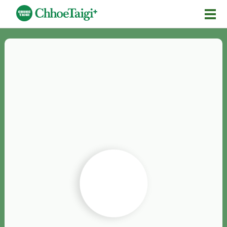
Mĕ-n
Chhōe詞
Chhōe...
Chhōe見本
Chhōe助數詞
Chhōe全文
Chhōe資料集
按怎Chhōe
紹介