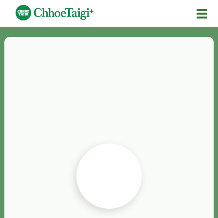
Mĕ-n
Chhōe詞
Chhōe...
Chhōe見本
Chhōe助數詞
Chhōe全文
Chhōe資料集
按怎Chhōe
紹介