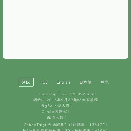
È-phoh
資源
📖
ChhoeTaigi⁺ 冊讀á
🐮
台文牛--哥
📚
台語文記憶
🏛️
白話字博物館
漢Lô
POJ
English
日本語
中文
🐶
狗公會曉學台語
ChhoeTaigi⁺ v
2.7.7.d9236a0
🎪
台文博覽會
網站ùi 2018年9月29起kā大家服務
有gōa chē人來：
🍜
Chhōe過幾pái：
台文雞絲麵
線頂人數：
ChhoeTaigi 台語辭典⁺ 語詞總數：1361791
Hâm日本時代語詞集：20。語詞總數：41564