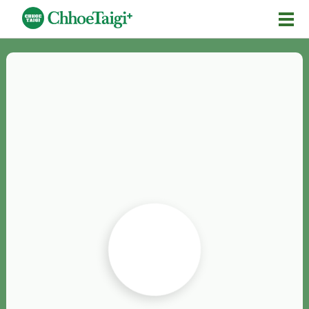
Mĕ-n
Chhōe詞
Chhōe...
Chhōe見本
Chhōe助數詞
Chhōe全文
Chhōe資料集
按怎Chhōe
紹介