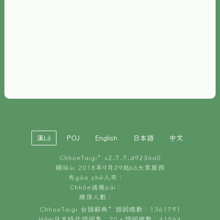
È-phoh
資源
📖
ChhoeTaigi⁺ 冊讀á
🐮
台文牛--哥
📚
台語文記憶
🏛️
白話字博物館
漢Lô
POJ
English
日本語
中文
🐶
狗公會曉學台語
ChhoeTaigi⁺ v
2.7.7.d9236a0
🎪
台文博覽會
網站ùi 2018年9月29起kā大家服務
有gōa chē人來：
🍜
Chhōe過幾pái：
台文雞絲麵
線頂人數：
ChhoeTaigi 台語辭典⁺ 語詞總數：1361791
Hâm日本時代語詞集：20。語詞總數：41564