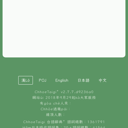
È-phoh
資源
📖
ChhoeTaigi⁺ 冊讀á
🐮
台文牛--哥
📚
台語文記憶
🏛️
白話字博物館
漢Lô
POJ
English
日本語
中文
🐶
狗公會曉學台語
ChhoeTaigi⁺ v
2.7.7.d9236a0
🎪
台文博覽會
網站ùi 2018年9月29起kā大家服務
有gōa chē人來：
🍜
Chhōe過幾pái：
台文雞絲麵
線頂人數：
ChhoeTaigi 台語辭典⁺ 語詞總數：1361791
Hâm日本時代語詞集：20。語詞總數：41564