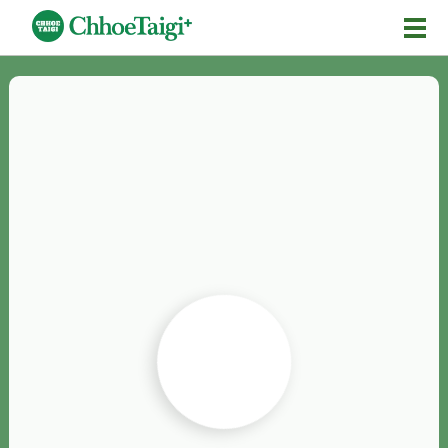
Mĕ-n
Chhōe詞
Chhōe...
Chhōe見本
Chhōe助數詞
Chhōe全文
Chhōe資料集
按怎Chhōe
紹介