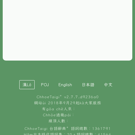
È-phoh
資源
📖
ChhoeTaigi⁺ 冊讀á
🐮
台文牛--哥
📚
台語文記憶
🏛️
白話字博物館
漢Lô
POJ
English
日本語
中文
🐶
狗公會曉學台語
ChhoeTaigi⁺ v
2.7.7.d9236a0
🎪
台文博覽會
網站ùi 2018年9月29起kā大家服務
有gōa chē人來：
🍜
Chhōe過幾pái：
台文雞絲麵
線頂人數：
ChhoeTaigi 台語辭典⁺ 語詞總數：1361791
Hâm日本時代語詞集：20。語詞總數：41564