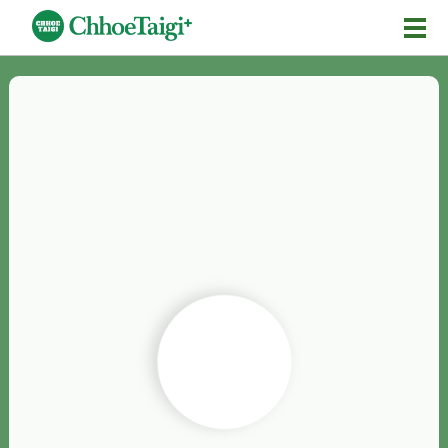
Mĕ-n
Chhōe詞
Chhōe...
Chhōe見本
Chhōe助數詞
Chhōe全文
Chhōe資料集
按怎Chhōe
紹介