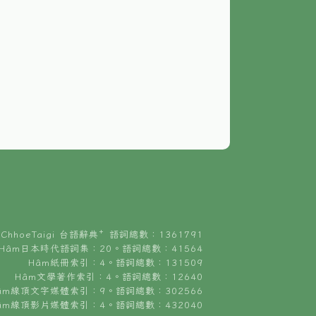
ChhoeTaigi 台語辭典⁺ 語詞總數：1361791
Hâm日本時代語詞集：20。語詞總數：41564
Hâm紙冊索引：4。語詞總數：131509
Hâm文學著作索引：4。語詞總數：12640
âm線頂文字媒體索引：9。語詞總數：302566
âm線頂影片媒體索引：4。語詞總數：432040