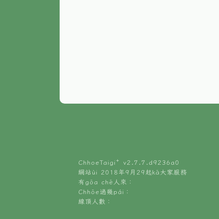
ChhoeTaigi⁺ v
2.7.7.d9236a0
網站ùi 2018年9月29起kā大家服務
有gōa chē人來：
Chhōe過幾pái：
線頂人數：