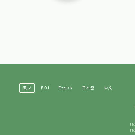
漢Lô
POJ
English
日本語
中文
H
H