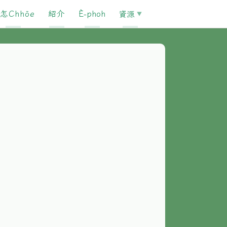
怎Chhōe
紹介
È-phoh
資源