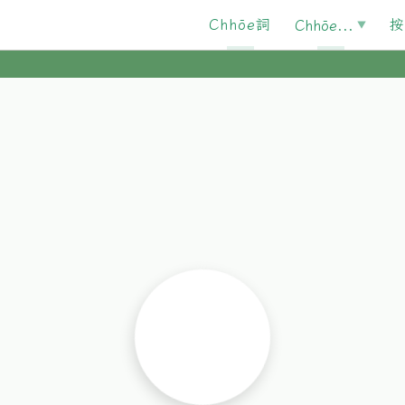
Chhōe詞
按
Chhōe...