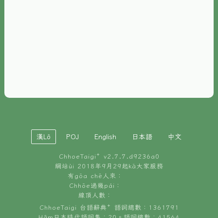
È-phoh
資源
📖
ChhoeTaigi⁺ 冊讀á
🐮
台文牛--哥
📚
台語文記憶
🏛️
白話字博物館
漢Lô
POJ
English
日本語
中文
🐶
狗公會曉學台語
ChhoeTaigi⁺ v
2.7.7.d9236a0
🎪
台文博覽會
網站ùi 2018年9月29起kā大家服務
有gōa chē人來：
🍜
Chhōe過幾pái：
台文雞絲麵
線頂人數：
ChhoeTaigi 台語辭典⁺ 語詞總數：1361791
Hâm日本時代語詞集：20。語詞總數：41564