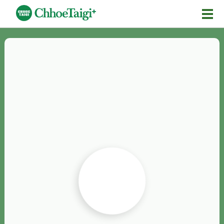
Mĕ-n
Chhōe詞
Chhōe...
Chhōe見本
Chhōe助數詞
Chhōe全文
Chhōe資料集
按怎Chhōe
紹介