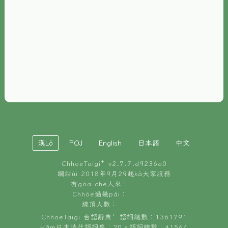
È-phoh
資源
📖
ChhoeTaigi⁺ 冊讀á
🐮
台文牛--哥
📚
台語文記憶
🏛️
白話字博物館
漢Lô
POJ
English
日本語
中文
🐶
狗公會曉學台語
ChhoeTaigi⁺ v
2.7.7.d9236a0
🎪
台文博覽會
網站ùi 2018年9月29起kā大家服務
有gōa chē人來：
🍜
Chhōe過幾pái：
台文雞絲麵
線頂人數：
ChhoeTaigi 台語辭典⁺ 語詞總數：1361791
Hâm日本時代語詞集：20。語詞總數：41564