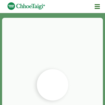
Mĕ-n
Chhōe詞
Chhōe...
Chhōe見本
Chhōe助數詞
Chhōe全文
Chhōe資料集
按怎Chhōe
紹介