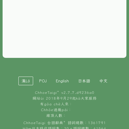
È-phoh
資源
📖
ChhoeTaigi⁺ 冊讀á
🐮
台文牛--哥
📚
台語文記憶
🏛️
白話字博物館
漢Lô
POJ
English
日本語
中文
🐶
狗公會曉學台語
ChhoeTaigi⁺ v
2.7.7.d9236a0
🎪
台文博覽會
網站ùi 2018年9月29起kā大家服務
有gōa chē人來：
🍜
Chhōe過幾pái：
台文雞絲麵
線頂人數：
ChhoeTaigi 台語辭典⁺ 語詞總數：1361791
Hâm日本時代語詞集：20。語詞總數：41564