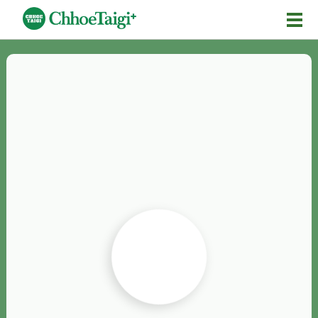
Mĕ-n
Chhōe詞
Chhōe...
Chhōe見本
Chhōe助數詞
Chhōe全文
Chhōe資料集
按怎Chhōe
紹介