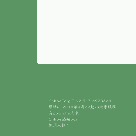
ChhoeTaigi⁺ v
2.7.7.d9236a0
網站ùi 2018年9月29起kā大家服務
有gōa chē人來：
Chhōe過幾pái：
線頂人數：