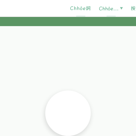
Chhōe詞
按
Chhōe...