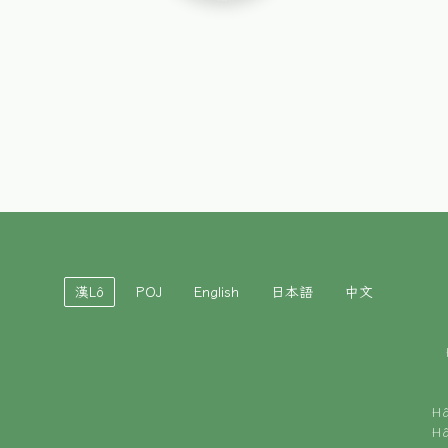
漢Lô
POJ
English
日本語
中文
H
H