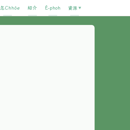
怎Chhōe
紹介
È-phoh
資源