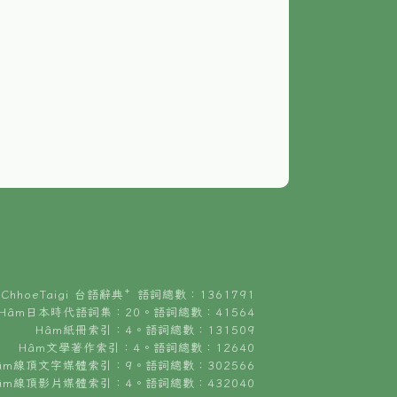
ChhoeTaigi 台語辭典⁺ 語詞總數：1361791
Hâm日本時代語詞集：20。語詞總數：41564
Hâm紙冊索引：4。語詞總數：131509
Hâm文學著作索引：4。語詞總數：12640
âm線頂文字媒體索引：9。語詞總數：302566
âm線頂影片媒體索引：4。語詞總數：432040