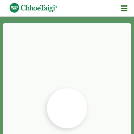
Mĕ-n
Chhōe詞
Chhōe...
Chhōe見本
Chhōe助數詞
Chhōe全文
Chhōe資料集
按怎Chhōe
紹介