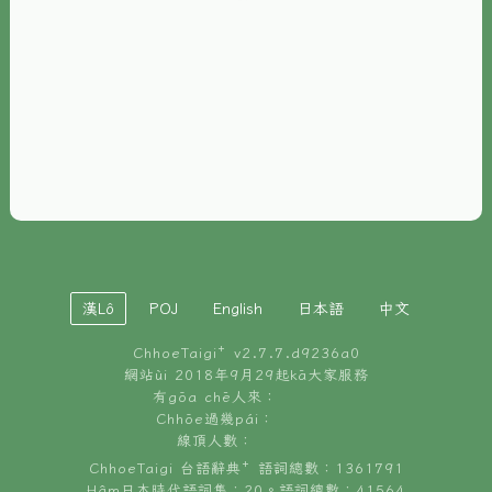
È-phoh
資源
📖
ChhoeTaigi⁺ 冊讀á
🐮
台文牛--哥
📚
台語文記憶
🏛️
白話字博物館
漢Lô
POJ
English
日本語
中文
🐶
狗公會曉學台語
ChhoeTaigi⁺ v
2.7.7.d9236a0
🎪
台文博覽會
網站ùi 2018年9月29起kā大家服務
有gōa chē人來：
🍜
Chhōe過幾pái：
台文雞絲麵
線頂人數：
ChhoeTaigi 台語辭典⁺ 語詞總數：1361791
Hâm日本時代語詞集：20。語詞總數：41564