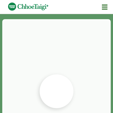
Mĕ-n
Chhōe詞
Chhōe...
Chhōe見本
Chhōe助數詞
Chhōe全文
Chhōe資料集
按怎Chhōe
紹介