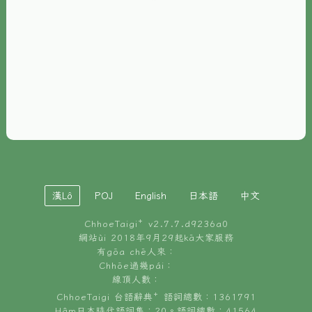
È-phoh
資源
📖
ChhoeTaigi⁺ 冊讀á
🐮
台文牛--哥
📚
台語文記憶
🏛️
白話字博物館
漢Lô
POJ
English
日本語
中文
🐶
狗公會曉學台語
ChhoeTaigi⁺ v
2.7.7.d9236a0
🎪
台文博覽會
網站ùi 2018年9月29起kā大家服務
有gōa chē人來：
🍜
Chhōe過幾pái：
台文雞絲麵
線頂人數：
ChhoeTaigi 台語辭典⁺ 語詞總數：1361791
Hâm日本時代語詞集：20。語詞總數：41564