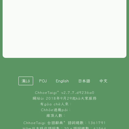
È-phoh
資源
📖
ChhoeTaigi⁺ 冊讀á
🐮
台文牛--哥
📚
台語文記憶
🏛️
白話字博物館
漢Lô
POJ
English
日本語
中文
🐶
狗公會曉學台語
ChhoeTaigi⁺ v
2.7.7.d9236a0
🎪
台文博覽會
網站ùi 2018年9月29起kā大家服務
有gōa chē人來：
🍜
Chhōe過幾pái：
台文雞絲麵
線頂人數：
ChhoeTaigi 台語辭典⁺ 語詞總數：1361791
Hâm日本時代語詞集：20。語詞總數：41564