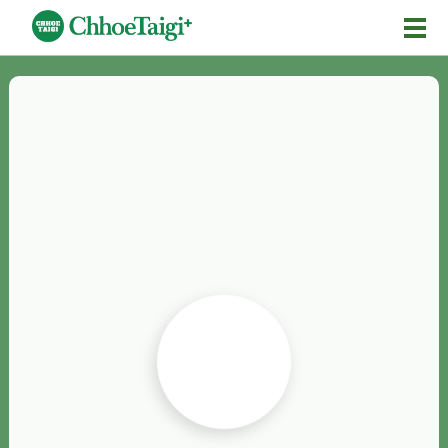
Mĕ-n
Chhōe詞
Chhōe...
Chhōe見本
Chhōe助數詞
Chhōe全文
Chhōe資料集
按怎Chhōe
紹介