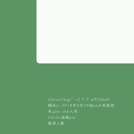
ChhoeTaigi⁺ v
2.7.7.d9236a0
網站ùi 2018年9月29起kā大家服務
有gōa chē人來：
Chhōe過幾pái：
線頂人數：