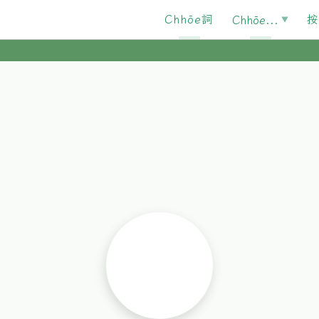
Chhōe詞
按
Chhōe...