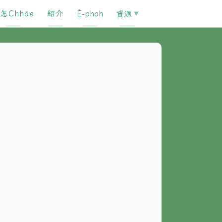
怎Chhōe
紹介
È-phoh
資源