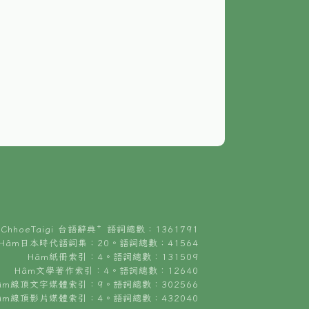
ChhoeTaigi 台語辭典⁺ 語詞總數：1361791
Hâm日本時代語詞集：20。語詞總數：41564
Hâm紙冊索引：4。語詞總數：131509
Hâm文學著作索引：4。語詞總數：12640
âm線頂文字媒體索引：9。語詞總數：302566
âm線頂影片媒體索引：4。語詞總數：432040