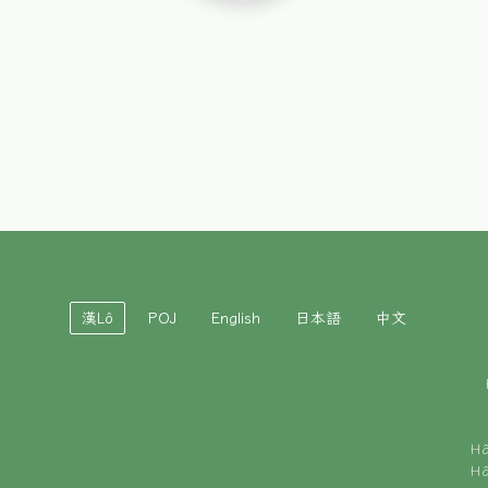
漢Lô
POJ
English
日本語
中文
H
H