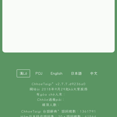
È-phoh
資源
📖
ChhoeTaigi⁺ 冊讀á
🐮
台文牛--哥
📚
台語文記憶
🏛️
白話字博物館
漢Lô
POJ
English
日本語
中文
🐶
狗公會曉學台語
ChhoeTaigi⁺ v
2.7.7.d9236a0
🎪
台文博覽會
網站ùi 2018年9月29起kā大家服務
有gōa chē人來：
🍜
Chhōe過幾pái：
台文雞絲麵
線頂人數：
ChhoeTaigi 台語辭典⁺ 語詞總數：1361791
Hâm日本時代語詞集：20。語詞總數：41564