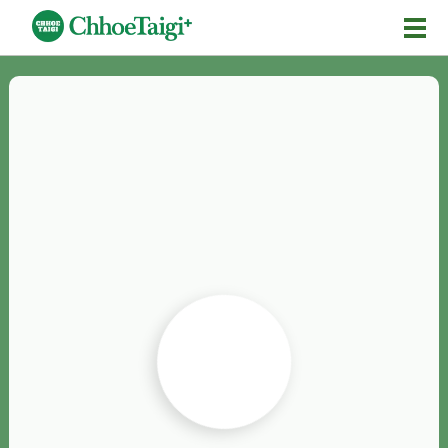
Mĕ-n
Chhōe詞
Chhōe...
Chhōe見本
Chhōe助數詞
Chhōe全文
Chhōe資料集
按怎Chhōe
紹介