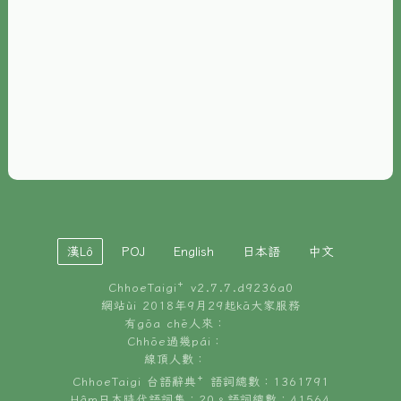
È-phoh
資源
📖
ChhoeTaigi⁺ 冊讀á
🐮
台文牛--哥
📚
台語文記憶
🏛️
白話字博物館
漢Lô
POJ
English
日本語
中文
🐶
狗公會曉學台語
ChhoeTaigi⁺ v
2.7.7.d9236a0
🎪
台文博覽會
網站ùi 2018年9月29起kā大家服務
有gōa chē人來：
🍜
Chhōe過幾pái：
台文雞絲麵
線頂人數：
ChhoeTaigi 台語辭典⁺ 語詞總數：1361791
Hâm日本時代語詞集：20。語詞總數：41564