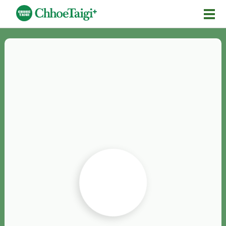
Mĕ-n
Chhōe詞
Chhōe...
Chhōe見本
Chhōe助數詞
Chhōe全文
Chhōe資料集
按怎Chhōe
紹介