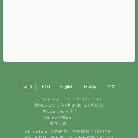
È-phoh
資源
📖
ChhoeTaigi⁺ 冊讀á
🐮
台文牛--哥
📚
台語文記憶
🏛️
白話字博物館
漢Lô
POJ
English
日本語
中文
🐶
狗公會曉學台語
ChhoeTaigi⁺ v
2.7.7.d9236a0
🎪
台文博覽會
網站ùi 2018年9月29起kā大家服務
有gōa chē人來：
🍜
Chhōe過幾pái：
台文雞絲麵
線頂人數：
ChhoeTaigi 台語辭典⁺ 語詞總數：1361791
Hâm日本時代語詞集：20。語詞總數：41564