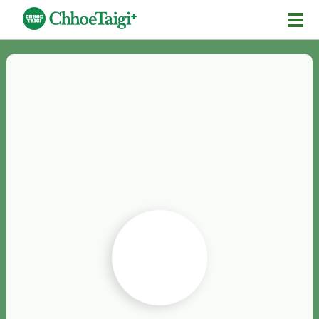
Mĕ-n
Chhōe詞
Chhōe...
Chhōe見本
Chhōe助數詞
Chhōe全文
Chhōe資料集
按怎Chhōe
紹介