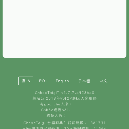
È-phoh
資源
📖
ChhoeTaigi⁺ 冊讀á
🐮
台文牛--哥
📚
台語文記憶
🏛️
白話字博物館
漢Lô
POJ
English
日本語
中文
🐶
狗公會曉學台語
ChhoeTaigi⁺ v
2.7.7.d9236a0
🎪
台文博覽會
網站ùi 2018年9月29起kā大家服務
有gōa chē人來：
🍜
Chhōe過幾pái：
台文雞絲麵
線頂人數：
ChhoeTaigi 台語辭典⁺ 語詞總數：1361791
Hâm日本時代語詞集：20。語詞總數：41564