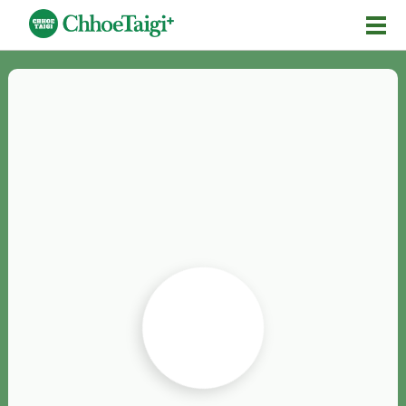
Mĕ-n
Chhōe詞
Chhōe...
Chhōe見本
Chhōe助數詞
Chhōe全文
Chhōe資料集
按怎Chhōe
紹介