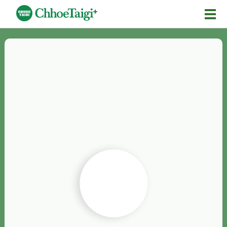
Mĕ-n
Chhōe詞
Chhōe...
Chhōe見本
Chhōe助數詞
Chhōe全文
Chhōe資料集
按怎Chhōe
紹介