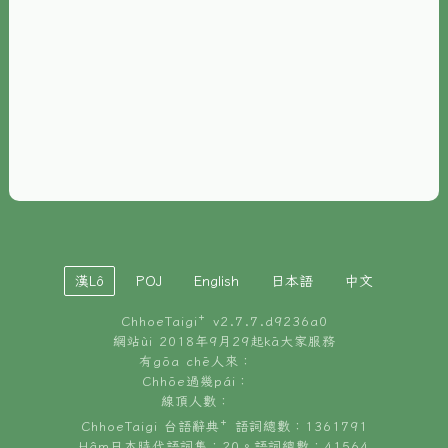
È-phoh
資源
📖
ChhoeTaigi⁺ 冊讀á
🐮
台文牛--哥
📚
台語文記憶
🏛️
白話字博物館
漢Lô
POJ
English
日本語
中文
🐶
狗公會曉學台語
ChhoeTaigi⁺ v
2.7.7.d9236a0
🎪
台文博覽會
網站ùi 2018年9月29起kā大家服務
有gōa chē人來：
🍜
Chhōe過幾pái：
台文雞絲麵
線頂人數：
ChhoeTaigi 台語辭典⁺ 語詞總數：1361791
Hâm日本時代語詞集：20。語詞總數：41564