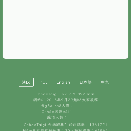
È-phoh
資源
📖
ChhoeTaigi⁺ 冊讀á
🐮
台文牛--哥
📚
台語文記憶
🏛️
白話字博物館
漢Lô
POJ
English
日本語
中文
🐶
狗公會曉學台語
ChhoeTaigi⁺ v
2.7.7.d9236a0
🎪
台文博覽會
網站ùi 2018年9月29起kā大家服務
有gōa chē人來：
🍜
Chhōe過幾pái：
台文雞絲麵
線頂人數：
ChhoeTaigi 台語辭典⁺ 語詞總數：1361791
Hâm日本時代語詞集：20。語詞總數：41564