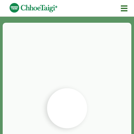
Mĕ-n
Chhōe詞
Chhōe...
Chhōe見本
Chhōe助數詞
Chhōe全文
Chhōe資料集
按怎Chhōe
紹介