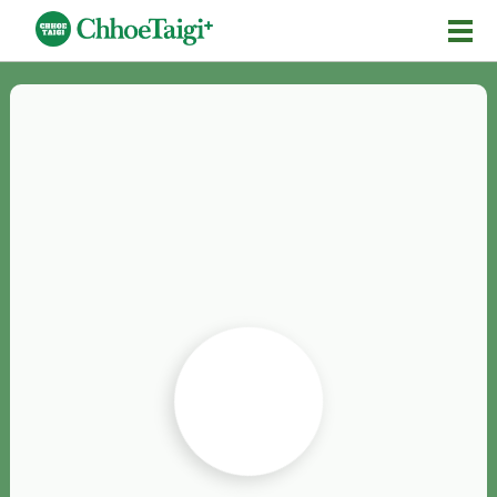
Mĕ-n
Chhōe詞
Chhōe...
Chhōe見本
Chhōe助數詞
Chhōe全文
Chhōe資料集
按怎Chhōe
紹介