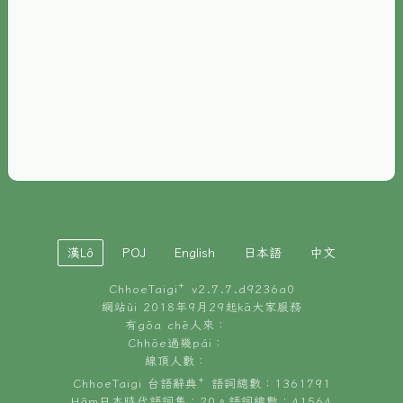
È-phoh
資源
📖
ChhoeTaigi⁺ 冊讀á
🐮
台文牛--哥
📚
台語文記憶
🏛️
白話字博物館
漢Lô
POJ
English
日本語
中文
🐶
狗公會曉學台語
ChhoeTaigi⁺ v
2.7.7.d9236a0
🎪
台文博覽會
網站ùi 2018年9月29起kā大家服務
有gōa chē人來：
🍜
Chhōe過幾pái：
台文雞絲麵
線頂人數：
ChhoeTaigi 台語辭典⁺ 語詞總數：1361791
Hâm日本時代語詞集：20。語詞總數：41564