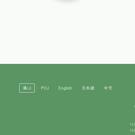
漢Lô
POJ
English
日本語
中文
H
H