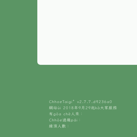
ChhoeTaigi⁺ v
2.7.7.d9236a0
網站ùi 2018年9月29起kā大家服務
有gōa chē人來：
Chhōe過幾pái：
線頂人數：