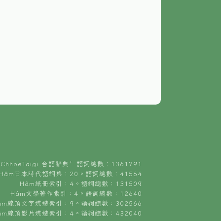
ChhoeTaigi 台語辭典⁺ 語詞總數：1361791
Hâm日本時代語詞集：20。語詞總數：41564
Hâm紙冊索引：4。語詞總數：131509
Hâm文學著作索引：4。語詞總數：12640
âm線頂文字媒體索引：9。語詞總數：302566
âm線頂影片媒體索引：4。語詞總數：432040