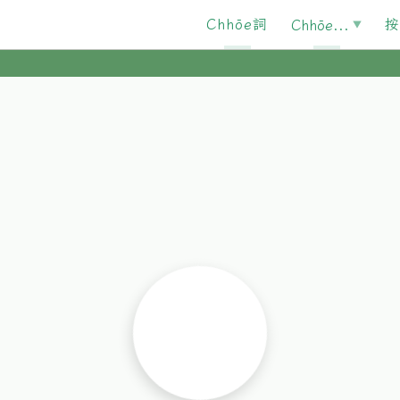
Chhōe詞
按
Chhōe...