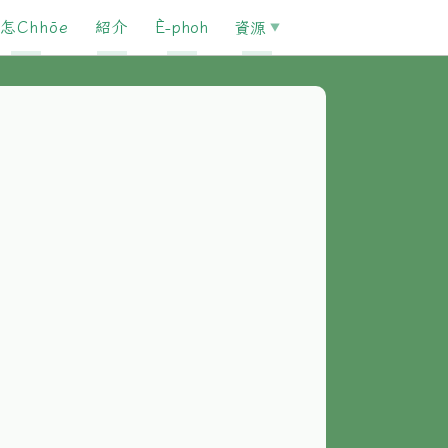
怎Chhōe
紹介
È-phoh
資源