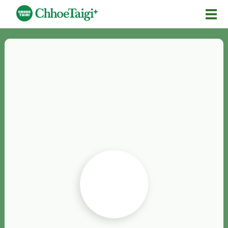
Mĕ-n
Chhōe詞
Chhōe...
Chhōe見本
Chhōe助數詞
Chhōe全文
Chhōe資料集
按怎Chhōe
紹介