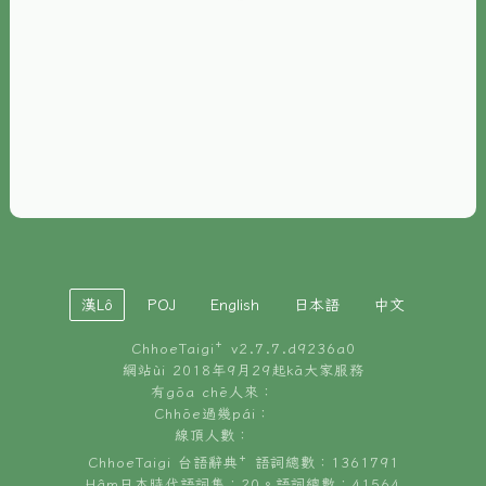
È-phoh
資源
📖
ChhoeTaigi⁺ 冊讀á
🐮
台文牛--哥
📚
台語文記憶
🏛️
白話字博物館
漢Lô
POJ
English
日本語
中文
🐶
狗公會曉學台語
ChhoeTaigi⁺ v
2.7.7.d9236a0
🎪
台文博覽會
網站ùi 2018年9月29起kā大家服務
有gōa chē人來：
🍜
Chhōe過幾pái：
台文雞絲麵
線頂人數：
ChhoeTaigi 台語辭典⁺ 語詞總數：1361791
Hâm日本時代語詞集：20。語詞總數：41564