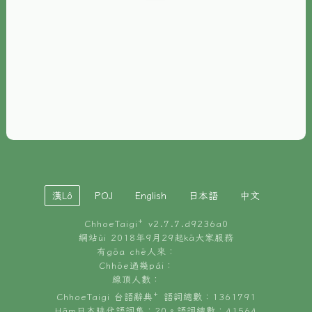
È-phoh
資源
📖
ChhoeTaigi⁺ 冊讀á
🐮
台文牛--哥
📚
台語文記憶
🏛️
白話字博物館
漢Lô
POJ
English
日本語
中文
🐶
狗公會曉學台語
ChhoeTaigi⁺ v
2.7.7.d9236a0
🎪
台文博覽會
網站ùi 2018年9月29起kā大家服務
有gōa chē人來：
🍜
Chhōe過幾pái：
台文雞絲麵
線頂人數：
ChhoeTaigi 台語辭典⁺ 語詞總數：1361791
Hâm日本時代語詞集：20。語詞總數：41564