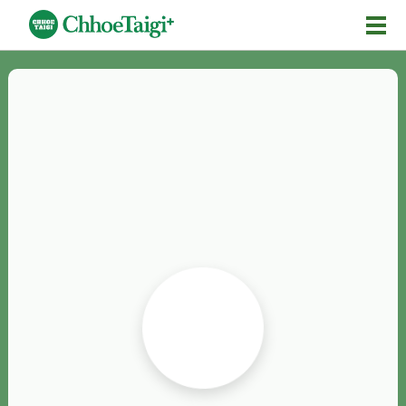
Mĕ-n
Chhōe詞
Chhōe...
Chhōe見本
Chhōe助數詞
Chhōe全文
Chhōe資料集
按怎Chhōe
紹介