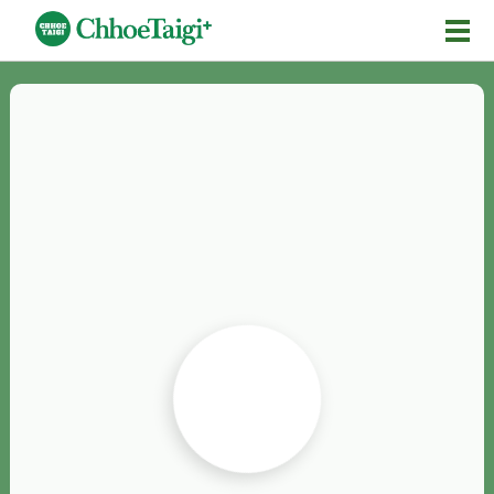
Mĕ-n
Chhōe詞
Chhōe...
Chhōe見本
Chhōe助數詞
Chhōe全文
Chhōe資料集
按怎Chhōe
紹介