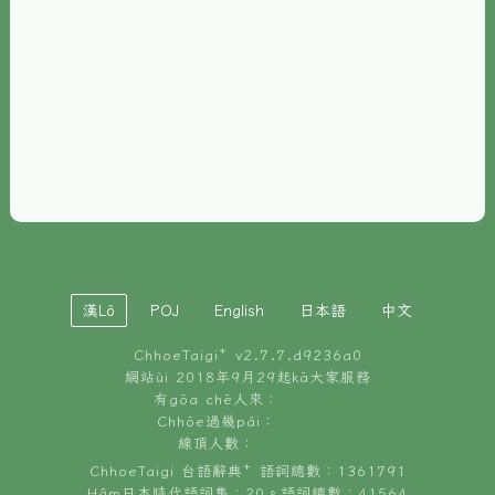
È-phoh
資源
📖
ChhoeTaigi⁺ 冊讀á
🐮
台文牛--哥
📚
台語文記憶
🏛️
白話字博物館
漢Lô
POJ
English
日本語
中文
🐶
狗公會曉學台語
ChhoeTaigi⁺ v
2.7.7.d9236a0
🎪
台文博覽會
網站ùi 2018年9月29起kā大家服務
有gōa chē人來：
🍜
Chhōe過幾pái：
台文雞絲麵
線頂人數：
ChhoeTaigi 台語辭典⁺ 語詞總數：1361791
Hâm日本時代語詞集：20。語詞總數：41564