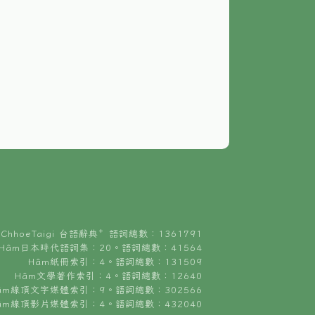
ChhoeTaigi 台語辭典⁺ 語詞總數：1361791
Hâm日本時代語詞集：20。語詞總數：41564
Hâm紙冊索引：4。語詞總數：131509
Hâm文學著作索引：4。語詞總數：12640
âm線頂文字媒體索引：9。語詞總數：302566
âm線頂影片媒體索引：4。語詞總數：432040