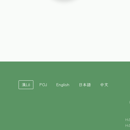
漢Lô
POJ
English
日本語
中文
H
H