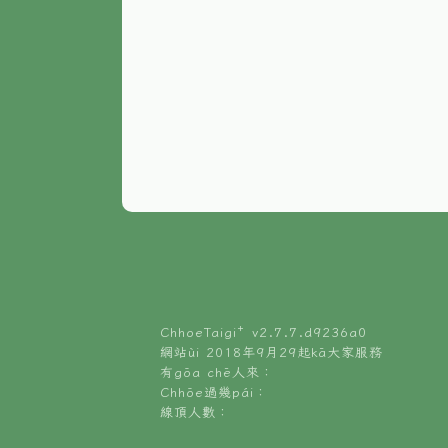
ChhoeTaigi⁺ v
2.7.7.d9236a0
網站ùi 2018年9月29起kā大家服務
有gōa chē人來：
Chhōe過幾pái：
線頂人數：