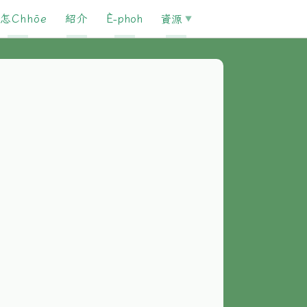
怎Chhōe
紹介
È-phoh
資源