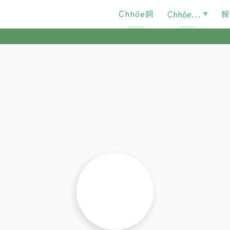
Chhōe詞
按
Chhōe...