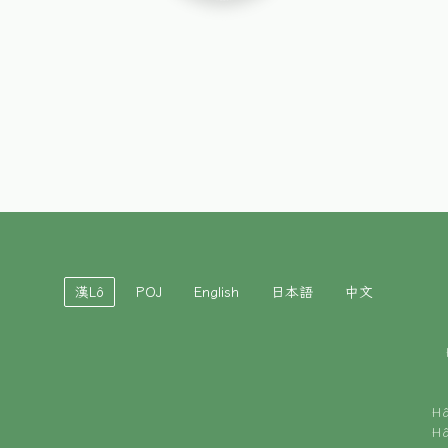
漢Lô
POJ
English
日本語
中文
H
H