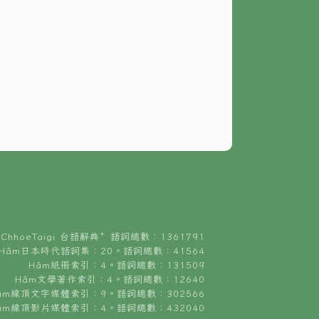
ChhoeTaigi 台語辭典⁺ 語詞總數：1361791
Hâm日本時代語詞集：20。語詞總數：41564
Hâm紙冊索引：4。語詞總數：131509
Hâm文學著作索引：4。語詞總數：12640
âm線頂文字媒體索引：9。語詞總數：302566
âm線頂影片媒體索引：4。語詞總數：432040