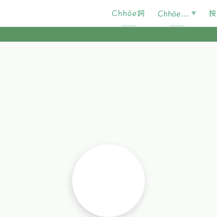
Chhōe詞
按
Chhōe...