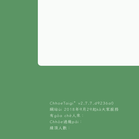
ChhoeTaigi⁺ v
2.7.7.d9236a0
網站ùi 2018年9月29起kā大家服務
有gōa chē人來：
Chhōe過幾pái：
線頂人數：