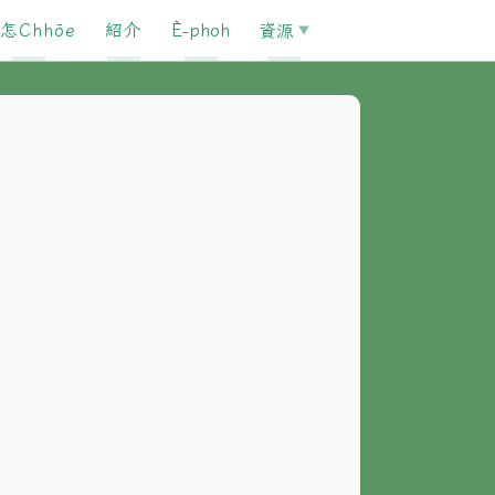
怎Chhōe
紹介
È-phoh
資源