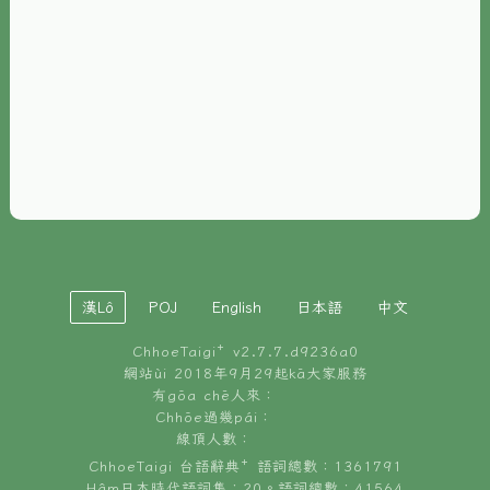
È-phoh
資源
📖
ChhoeTaigi⁺ 冊讀á
🐮
台文牛--哥
📚
台語文記憶
🏛️
白話字博物館
漢Lô
POJ
English
日本語
中文
🐶
狗公會曉學台語
ChhoeTaigi⁺ v
2.7.7.d9236a0
🎪
台文博覽會
網站ùi 2018年9月29起kā大家服務
有gōa chē人來：
🍜
Chhōe過幾pái：
台文雞絲麵
線頂人數：
ChhoeTaigi 台語辭典⁺ 語詞總數：1361791
Hâm日本時代語詞集：20。語詞總數：41564