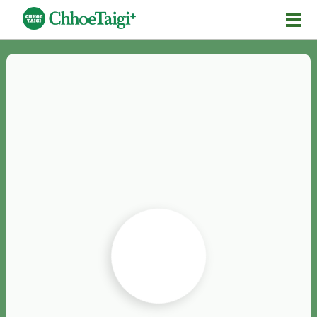
Mĕ-n
Chhōe詞
Chhōe...
Chhōe見本
Chhōe助數詞
Chhōe全文
Chhōe資料集
按怎Chhōe
紹介