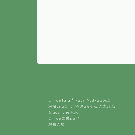
ChhoeTaigi⁺ v
2.7.7.d9236a0
網站ùi 2018年9月29起kā大家服務
有gōa chē人來：
Chhōe過幾pái：
線頂人數：