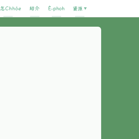
怎Chhōe
紹介
È-phoh
資源