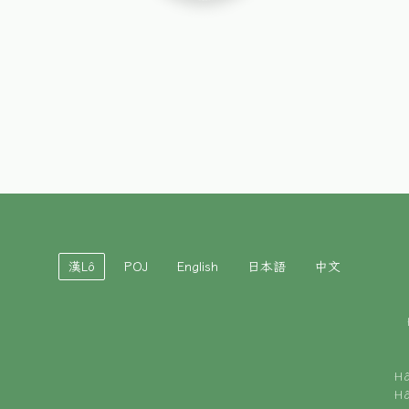
漢Lô
POJ
English
日本語
中文
H
H