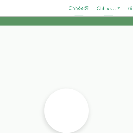
Chhōe詞
按
Chhōe...