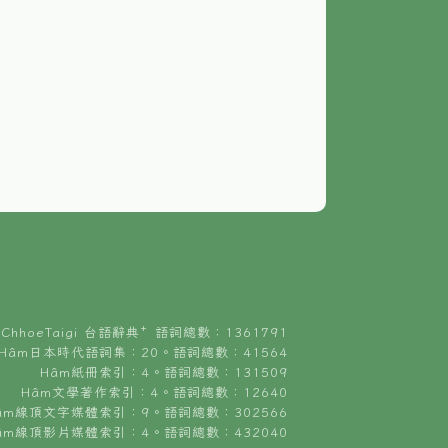
ChhoeTaigi 台語辭典⁺ 語詞總數：1361791
Hâm日本時代語詞集：20。語詞總數：41564
Hâm紙冊索引：4。語詞總數：131509
Hâm文學著作索引：4。語詞總數：12640
âm線頂文字媒體索引：9。語詞總數：302566
âm線頂影片媒體索引：4。語詞總數：432040