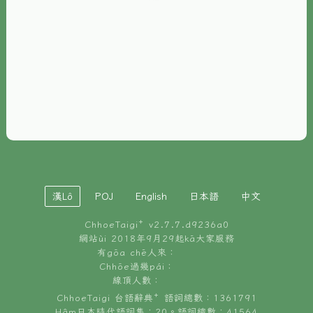
È-phoh
資源
📖
ChhoeTaigi⁺ 冊讀á
🐮
台文牛--哥
📚
台語文記憶
🏛️
白話字博物館
漢Lô
POJ
English
日本語
中文
🐶
狗公會曉學台語
ChhoeTaigi⁺ v
2.7.7.d9236a0
🎪
台文博覽會
網站ùi 2018年9月29起kā大家服務
有gōa chē人來：
🍜
Chhōe過幾pái：
台文雞絲麵
線頂人數：
ChhoeTaigi 台語辭典⁺ 語詞總數：1361791
Hâm日本時代語詞集：20。語詞總數：41564