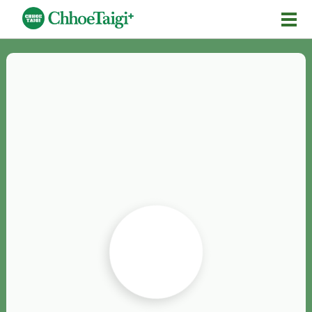
Mĕ-n
Chhōe詞
Chhōe...
Chhōe見本
Chhōe助數詞
Chhōe全文
Chhōe資料集
按怎Chhōe
紹介