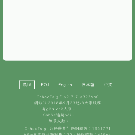
È-phoh
資源
📖
ChhoeTaigi⁺ 冊讀á
🐮
台文牛--哥
📚
台語文記憶
🏛️
白話字博物館
漢Lô
POJ
English
日本語
中文
🐶
狗公會曉學台語
ChhoeTaigi⁺ v
2.7.7.d9236a0
🎪
台文博覽會
網站ùi 2018年9月29起kā大家服務
有gōa chē人來：
🍜
Chhōe過幾pái：
台文雞絲麵
線頂人數：
ChhoeTaigi 台語辭典⁺ 語詞總數：1361791
Hâm日本時代語詞集：20。語詞總數：41564