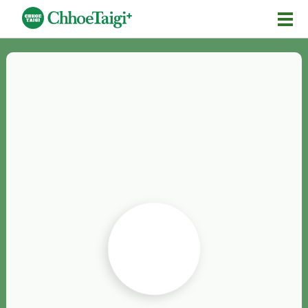
Mĕ-n
Chhōe詞
Chhōe...
Chhōe見本
Chhōe助數詞
Chhōe全文
Chhōe資料集
按怎Chhōe
紹介